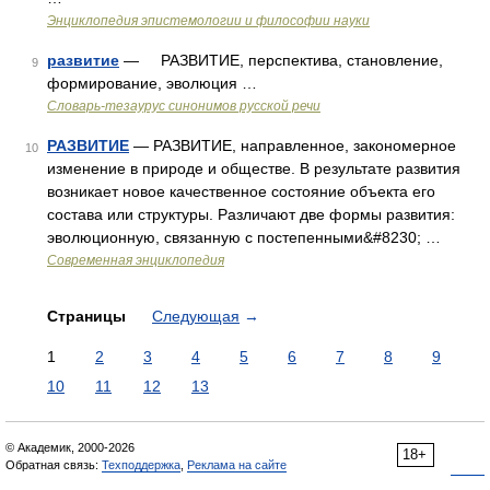
Энциклопедия эпистемологии и философии науки
развитие
— РАЗВИТИЕ, перспектива, становление,
9
формирование, эволюция …
Словарь-тезаурус синонимов русской речи
РАЗВИТИЕ
— РАЗВИТИЕ, направленное, закономерное
10
изменение в природе и обществе. В результате развития
возникает новое качественное состояние объекта его
состава или структуры. Различают две формы развития:
эволюционную, связанную с постепенными&#8230; …
Современная энциклопедия
Страницы
Следующая
→
1
2
3
4
5
6
7
8
9
10
11
12
13
© Академик, 2000-2026
18+
Обратная связь:
Техподдержка
,
Реклама на сайте