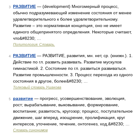
РАЗВИТИЕ
— (development) Многомерный процесс,
3
обычно подразумевающий изменение состояния от менее
удовлетворительного к более удовлетворительному.
Развитие – это нормативная концепция, оно не имеет
единого общепринятого определения. Некоторые считают,
что&#8230; …
Политология. Словарь.
РАЗВИТИЕ
— РАЗВИТИЕ, развития, мн. нет, ср. (книжн.). 1.
4
Действие по гл. развить развивать. Развитие мускулов
гимнастикой. 2. Состояние по гл. развиться развиваться.
Развитие промышленности. 3. Процесс перехода из одного
состояния в другое, более&#8230; …
Толковый словарь Ушакова
развитие
— прогресс, усовершенствование, эволюция,
5
рост; вырабатывание, выковывание, формирование,
воспитание; развитость, кругозор; процесс, поступательное
движение, шаг вперед, изощрение, пролификация, круг
интересов, уточнение, течение, онтогенез, ход,&#8230; …
Словарь синонимов